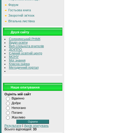
Форум
Гостьова книга
Зворотній зв'язок
Вітальна листівка
Друзі сайту
Солонянський РНМК
Відділ освіти
Веб-спільнота вчителів
ДОІППО
Єдиний освітній центр
МОНУ
Мої знання
Класна оцінка
Методичний портал
Наше опитування
Оцініть мій сайт
Відмінно
Добре
Непогано
Погано
Жахливо
Результати
|
Архів опитувань
Всього відповідей:
33