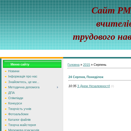
Сайт Р
вчителі
трудового на
Меню сайту
Головна
»
2015
»
Серпень
Новини
Інформація про нас
24 Серпня, Понеділок
Знайомтесь, це ми...
10:35
З Днем Незалежності!
(0)
Методична допомога
ДПА
Олімпіади
Конкурси
Творчість учнів
Фотоальбоми
Каталог файлів
Творча майстерня
Мережева взаємодія