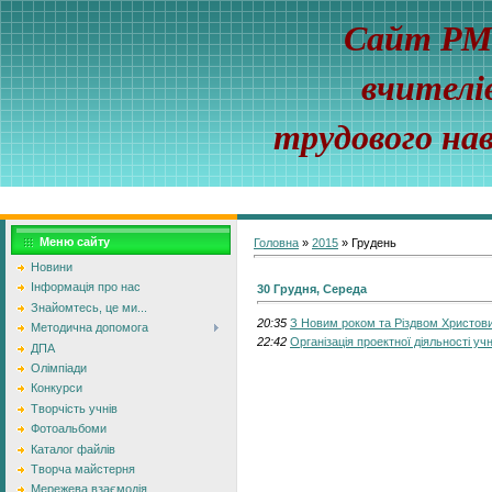
Сайт Р
вчителі
трудового на
Меню сайту
Головна
»
2015
»
Грудень
Новини
Інформація про нас
30 Грудня, Середа
Знайомтесь, це ми...
20:35
З Новим роком та Різдвом Христов
Методична допомога
22:42
Організація проектної діяльності уч
ДПА
Олімпіади
Конкурси
Творчість учнів
Фотоальбоми
Каталог файлів
Творча майстерня
Мережева взаємодія