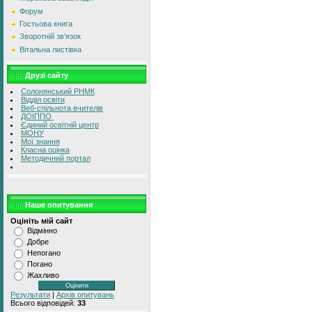
Форум
Гостьова книга
Зворотній зв'язок
Вітальна листівка
Друзі сайту
Солонянський РНМК
Відділ освіти
Веб-спільнота вчителів
ДОІППО
Єдиний освітній центр
МОНУ
Мої знання
Класна оцінка
Методичний портал
Наше опитування
Оцініть мій сайт
Відмінно
Добре
Непогано
Погано
Жахливо
Результати
|
Архів опитувань
Всього відповідей:
33